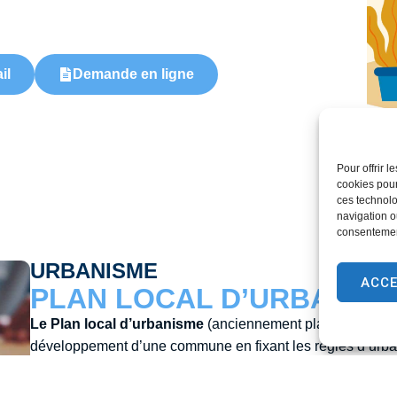
il
Demande en ligne
Pour offrir 
cookies pour
ces technolo
navigation ou
consentement
URBANISME
ACC
PLAN LOCAL D’URBANISM
Le Plan local d’urbanisme
(anciennement plan d’occupati
développement d’une commune en fixant les règles d’urbani
d’occupation des sols, prescriptions architecturales, …
À la date du 27 juin 2023, le Conseil Municipal de Brou s