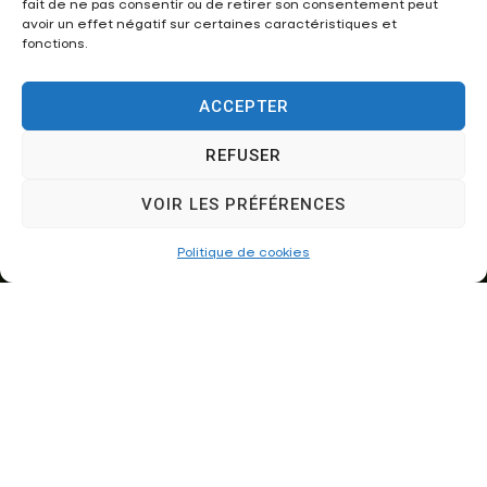
fait de ne pas consentir ou de retirer son consentement peut
rencontrent, au cœur d’une ville engagée pour
avoir un effet négatif sur certaines caractéristiques et
l’environnement et le bien-être de ses habitants.
fonctions.
DÉMARCHES
PARIS -
EN LIGNE
VALLÉE DE LA
ACCEPTER
MARNE
REFUSER
VOIR LES PRÉFÉRENCES
Poursuivre la navigation
Politique de cookies