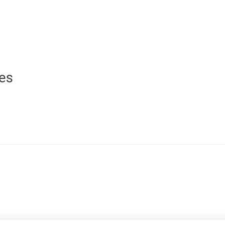
MA MAIRIE
SERVICES AUX HABITANTS
C
SANTÉ & TRANSPORT
es