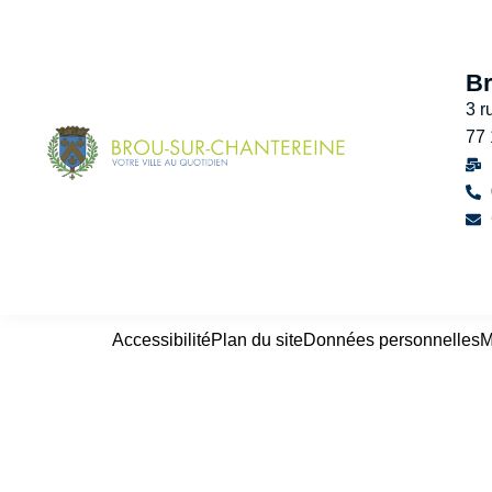
Br
3 r
77
Accessibilité
Plan du site
Données personnelles
M