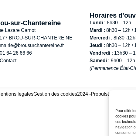
Horaires d’ouv
ou-sur-Chantereine
Lundi :
8h30 – 12h
ue Lazare Carnot
Mardi :
8h30 – 12h / 
 177 BROU-SUR-CHANTEREINE
Mercredi :
8h30 -12h
mairie@brousurchantereine.fr
Jeudi :
8h30 – 12h / 
01 64 26 66 66
Vendredi :
13h30 – 
Contact
Samedi :
9h00 – 12h
(Permanence État-Civ
entions légales
Gestion des cookies
2024 -Propulsé par Utopia
Pour offrir 
cookies pour
ces technolo
navigation ou
consentement