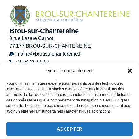
Brou-sur-Chantereine
3 rue Lazare Carnot
77 177 BROU-SUR-CHANTEREINE
mairie@brousurchantereine.fr
01 64 26 66 66
Contact
Gérer le consentement
Horaires d’ouverture au public
Pour offrir les meilleures expériences, nous utilisons des technologies
Lundi :
8h30 – 12h
telles que les cookies pour stocker et/ou accéder aux informations des
Mardi :
8h30 – 12h / 13h30 – 17h30
appareils. Le fait de consentir à ces technologies nous permettra de traiter
Mercredi :
8h30 -12h30
des données telles que le comportement de navigation ou les ID uniques
sur ce site. Le fait de ne pas consentir ou de retirer son consentement peut
Jeudi :
8h30 – 12h / 13h30 – 18h30
avoir un effet négatif sur certaines caractéristiques et fonctions.
Vendredi :
13h30 – 17h30
Samedi :
9h00 – 12h
ACCEPTER
(Permanence État-Civil uniquement)