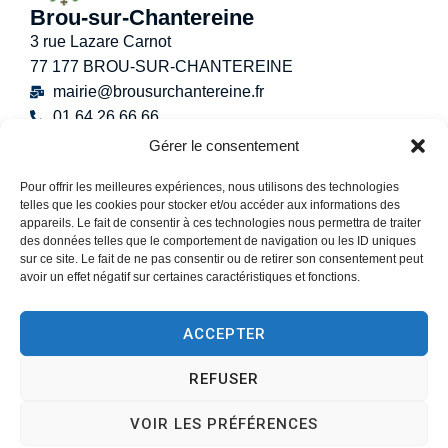
Brou-sur-Chantereine
3 rue Lazare Carnot
77 177 BROU-SUR-CHANTEREINE
mairie@brousurchantereine.fr
01 64 26 66 66
Contact
Gérer le consentement
Horaires d’ouverture au public
Pour offrir les meilleures expériences, nous utilisons des technologies
Lundi :
8h30 – 12h
telles que les cookies pour stocker et/ou accéder aux informations des
Mardi :
8h30 – 12h / 13h30 – 17h30
appareils. Le fait de consentir à ces technologies nous permettra de traiter
Mercredi :
8h30 -12h30
des données telles que le comportement de navigation ou les ID uniques
sur ce site. Le fait de ne pas consentir ou de retirer son consentement peut
Jeudi :
8h30 – 12h / 13h30 – 18h30
avoir un effet négatif sur certaines caractéristiques et fonctions.
Vendredi :
13h30 – 17h30
Samedi :
9h00 – 12h
ACCEPTER
(Permanence État-Civil uniquement)
REFUSER
VOIR LES PRÉFÉRENCES
Accessibilité
Plan du site
Données personnelles