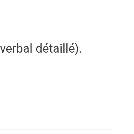
ULTURE & SPORT
S'abonner
erbal détaillé).