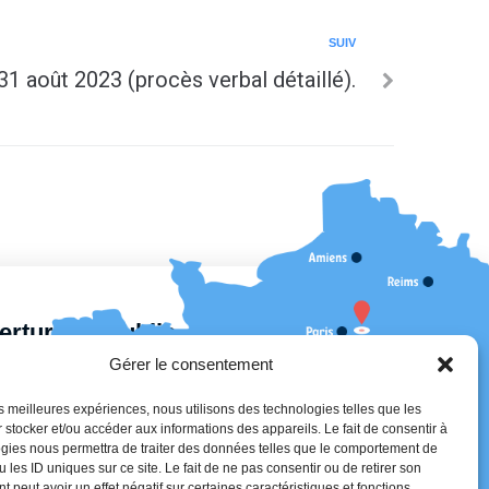
SUIV
31 août 2023 (procès verbal détaillé).
erture au public
Gérer le consentement
13h30 – 17h30
les meilleures expériences, nous utilisons des technologies telles que les
30
 stocker et/ou accéder aux informations des appareils. Le fait de consentir à
13h30 – 18h30
gies nous permettra de traiter des données telles que le comportement de
17h30
 les ID uniques sur ce site. Le fait de ne pas consentir ou de retirer son
 peut avoir un effet négatif sur certaines caractéristiques et fonctions.