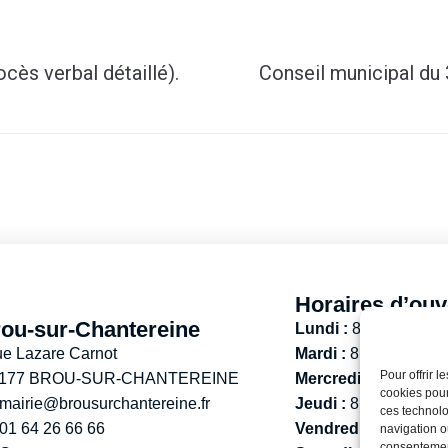
cès verbal détaillé).
Conseil municipal du 
Horaires d’ouv
ou-sur-Chantereine
Lundi :
8h30 – 12h
ue Lazare Carnot
Mardi :
8h30 – 12h / 
Pour offrir 
 177 BROU-SUR-CHANTEREINE
Mercredi :
8h30 -12h
cookies pour
mairie@brousurchantereine.fr
Jeudi :
8h30 – 12h / 
ces technolo
01 64 26 66 66
Vendredi :
13h30 – 
navigation ou
consentement