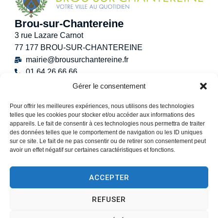
Brou-sur-Chantereine
3 rue Lazare Carnot
77 177 BROU-SUR-CHANTEREINE
mairie@brousurchantereine.fr
01 64 26 66 66
Contact
Gérer le consentement
Horaires d’ouverture au public
Pour offrir les meilleures expériences, nous utilisons des technologies
Lundi :
8h30 – 12h
telles que les cookies pour stocker et/ou accéder aux informations des
Mardi :
8h30 – 12h / 13h30 – 17h30
appareils. Le fait de consentir à ces technologies nous permettra de traiter
Mercredi :
8h30 -12h30
des données telles que le comportement de navigation ou les ID uniques
sur ce site. Le fait de ne pas consentir ou de retirer son consentement peut
Jeudi :
8h30 – 12h / 13h30 – 18h30
avoir un effet négatif sur certaines caractéristiques et fonctions.
Vendredi :
13h30 – 17h30
Samedi :
9h00 – 12h
ACCEPTER
(Permanence État-Civil uniquement)
REFUSER