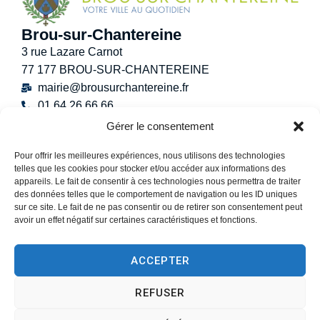
Brou-sur-Chantereine
3 rue Lazare Carnot
77 177 BROU-SUR-CHANTEREINE
mairie@brousurchantereine.fr
01 64 26 66 66
Contact
Gérer le consentement
Horaires d’ouverture au public
Pour offrir les meilleures expériences, nous utilisons des technologies
Lundi :
8h30 – 12h
telles que les cookies pour stocker et/ou accéder aux informations des
Mardi :
8h30 – 12h / 13h30 – 17h30
appareils. Le fait de consentir à ces technologies nous permettra de traiter
Mercredi :
8h30 -12h30
des données telles que le comportement de navigation ou les ID uniques
sur ce site. Le fait de ne pas consentir ou de retirer son consentement peut
Jeudi :
8h30 – 12h / 13h30 – 18h30
avoir un effet négatif sur certaines caractéristiques et fonctions.
Vendredi :
13h30 – 17h30
Samedi :
9h00 – 12h
ACCEPTER
(Permanence État-Civil uniquement)
REFUSER