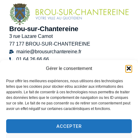
Brou-sur-Chantereine
3 rue Lazare Carnot
77 177 BROU-SUR-CHANTEREINE
mairie@brousurchantereine.fr
01 64 26 66 66
Contact
Gérer le consentement
Horaires d’ouverture au public
Pour offrir les meilleures expériences, nous utilisons des technologies
Lundi :
8h30 – 12h
telles que les cookies pour stocker et/ou accéder aux informations des
Mardi :
8h30 – 12h / 13h30 – 17h30
appareils. Le fait de consentir à ces technologies nous permettra de traiter
Mercredi :
8h30 -12h30
des données telles que le comportement de navigation ou les ID uniques
sur ce site. Le fait de ne pas consentir ou de retirer son consentement peut
Jeudi :
8h30 – 12h / 13h30 – 18h30
avoir un effet négatif sur certaines caractéristiques et fonctions.
Vendredi :
13h30 – 17h30
Samedi :
9h00 – 12h
ACCEPTER
(Permanence État-Civil uniquement)