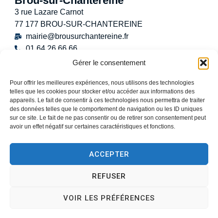
Brou-sur-Chantereine
3 rue Lazare Carnot
77 177 BROU-SUR-CHANTEREINE
mairie@brousurchantereine.fr
01 64 26 66 66
Contact
Gérer le consentement
Horaires d’ouverture au public
Pour offrir les meilleures expériences, nous utilisons des technologies
Lundi :
8h30 – 12h
telles que les cookies pour stocker et/ou accéder aux informations des
Mardi :
8h30 – 12h / 13h30 – 17h30
appareils. Le fait de consentir à ces technologies nous permettra de traiter
Mercredi :
8h30 -12h30
des données telles que le comportement de navigation ou les ID uniques
sur ce site. Le fait de ne pas consentir ou de retirer son consentement peut
Jeudi :
8h30 – 12h / 13h30 – 18h30
avoir un effet négatif sur certaines caractéristiques et fonctions.
Vendredi :
13h30 – 17h30
Samedi :
9h00 – 12h
ACCEPTER
(Permanence État-Civil uniquement)
REFUSER
VOIR LES PRÉFÉRENCES
Accessibilité
Plan du site
Données personnelles
Mentions légales
Gestion des cookies