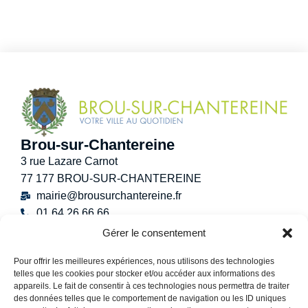
Brou-sur-Chantereine
3 rue Lazare Carnot
77 177 BROU-SUR-CHANTEREINE
mairie@brousurchantereine.fr
01 64 26 66 66
Contact
Gérer le consentement
Horaires d’ouverture au public
Pour offrir les meilleures expériences, nous utilisons des technologies
Lundi :
8h30 – 12h
telles que les cookies pour stocker et/ou accéder aux informations des
Mardi :
8h30 – 12h / 13h30 – 17h30
appareils. Le fait de consentir à ces technologies nous permettra de traiter
Mercredi :
8h30 -12h30
des données telles que le comportement de navigation ou les ID uniques