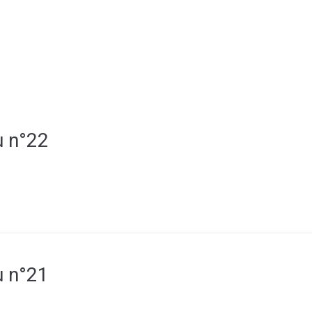
MA MAIRIE
SERVICES AUX HABITANTS
C
SANTÉ & TRANSPORT
u n°22
u n°21