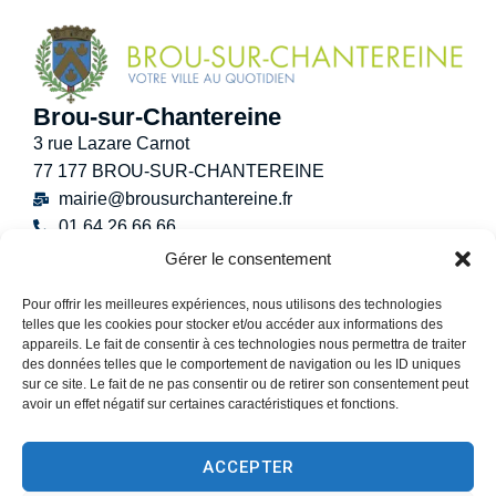
Brou-sur-Chantereine
3 rue Lazare Carnot
77 177 BROU-SUR-CHANTEREINE
mairie@brousurchantereine.fr
01 64 26 66 66
Contact
Gérer le consentement
Horaires d’ouverture au public
Pour offrir les meilleures expériences, nous utilisons des technologies
Lundi :
8h30 – 12h
telles que les cookies pour stocker et/ou accéder aux informations des
Mardi :
8h30 – 12h / 13h30 – 17h30
appareils. Le fait de consentir à ces technologies nous permettra de traiter
Mercredi :
8h30 -12h30
des données telles que le comportement de navigation ou les ID uniques
sur ce site. Le fait de ne pas consentir ou de retirer son consentement peut
Jeudi :
8h30 – 12h / 13h30 – 18h30
avoir un effet négatif sur certaines caractéristiques et fonctions.
Vendredi :
13h30 – 17h30
Samedi :
9h00 – 12h
ACCEPTER
(Permanence État-Civil uniquement)