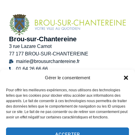
Brou-sur-Chantereine
3 rue Lazare Carnot
77 177 BROU-SUR-CHANTEREINE
mairie@brousurchantereine.fr
01 64 26 66 66
Contact
Gérer le consentement
Horaires d’ouverture au public
Pour offrir les meilleures expériences, nous utilisons des technologies
Lundi :
8h30 – 12h
telles que les cookies pour stocker et/ou accéder aux informations des
Mardi :
8h30 – 12h / 13h30 – 17h30
appareils. Le fait de consentir à ces technologies nous permettra de traiter
Mercredi :
8h30 -12h30
des données telles que le comportement de navigation ou les ID uniques
sur ce site. Le fait de ne pas consentir ou de retirer son consentement peut
Jeudi :
8h30 – 12h / 13h30 – 18h30
avoir un effet négatif sur certaines caractéristiques et fonctions.
Vendredi :
13h30 – 17h30
Samedi :
9h00 – 12h
ACCEPTER