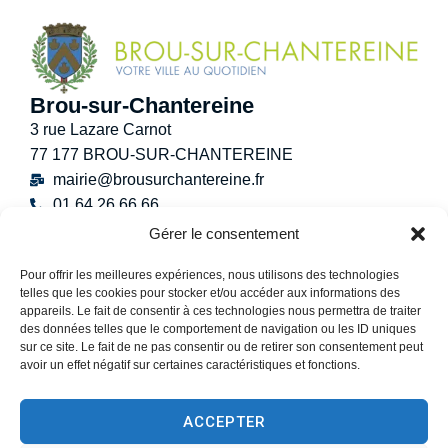
Brou-sur-Chantereine
3 rue Lazare Carnot
77 177 BROU-SUR-CHANTEREINE
mairie@brousurchantereine.fr
01 64 26 66 66
Contact
Gérer le consentement
Horaires d’ouverture au public
Pour offrir les meilleures expériences, nous utilisons des technologies
Lundi :
8h30 – 12h
telles que les cookies pour stocker et/ou accéder aux informations des
Mardi :
8h30 – 12h / 13h30 – 17h30
appareils. Le fait de consentir à ces technologies nous permettra de traiter
Mercredi :
8h30 -12h30
des données telles que le comportement de navigation ou les ID uniques
sur ce site. Le fait de ne pas consentir ou de retirer son consentement peut
Jeudi :
8h30 – 12h / 13h30 – 18h30
avoir un effet négatif sur certaines caractéristiques et fonctions.
Vendredi :
13h30 – 17h30
Samedi :
9h00 – 12h
ACCEPTER
(Permanence État-Civil uniquement)