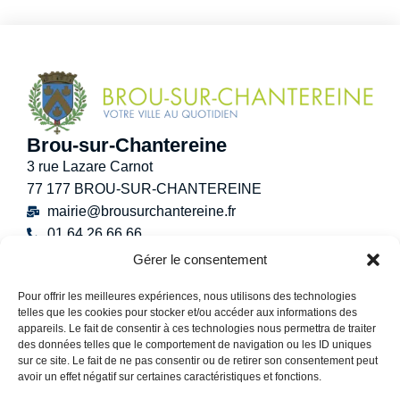
Brou-sur-Chantereine
3 rue Lazare Carnot
77 177 BROU-SUR-CHANTEREINE
mairie@brousurchantereine.fr
01 64 26 66 66
Contact
Gérer le consentement
Horaires d’ouverture au public
Pour offrir les meilleures expériences, nous utilisons des technologies
Lundi :
8h30 – 12h
telles que les cookies pour stocker et/ou accéder aux informations des
Mardi :
8h30 – 12h / 13h30 – 17h30
appareils. Le fait de consentir à ces technologies nous permettra de traiter
Mercredi :
8h30 -12h30
des données telles que le comportement de navigation ou les ID uniques
sur ce site. Le fait de ne pas consentir ou de retirer son consentement peut
Jeudi :
8h30 – 12h / 13h30 – 18h30
avoir un effet négatif sur certaines caractéristiques et fonctions.
Vendredi :
13h30 – 17h30