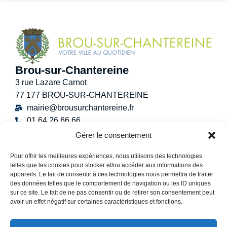
Brou-sur-Chantereine
3 rue Lazare Carnot
77 177 BROU-SUR-CHANTEREINE
mairie@brousurchantereine.fr
01 64 26 66 66
Contact
Gérer le consentement
Horaires d’ouverture au public
Pour offrir les meilleures expériences, nous utilisons des technologies
Lundi :
8h30 – 12h
telles que les cookies pour stocker et/ou accéder aux informations des
Mardi :
8h30 – 12h / 13h30 – 17h30
appareils. Le fait de consentir à ces technologies nous permettra de traiter
Mercredi :
8h30 -12h30
des données telles que le comportement de navigation ou les ID uniques
sur ce site. Le fait de ne pas consentir ou de retirer son consentement peut
Jeudi :
8h30 – 12h / 13h30 – 18h30
avoir un effet négatif sur certaines caractéristiques et fonctions.
Vendredi :
13h30 – 17h30
Samedi :
9h00 – 12h