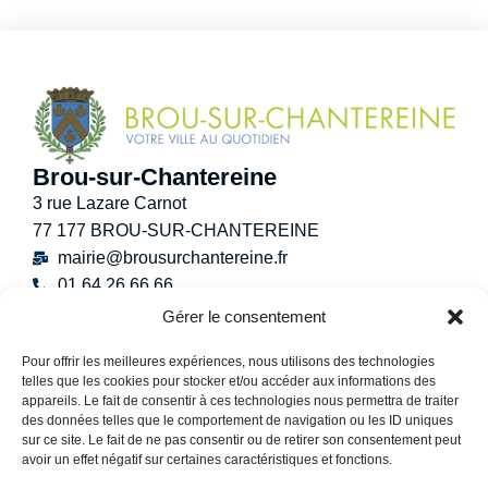
Brou-sur-Chantereine
3 rue Lazare Carnot
77 177 BROU-SUR-CHANTEREINE
mairie@brousurchantereine.fr
01 64 26 66 66
Contact
Gérer le consentement
Horaires d’ouverture au public
Pour offrir les meilleures expériences, nous utilisons des technologies
Lundi :
8h30 – 12h
telles que les cookies pour stocker et/ou accéder aux informations des
Mardi :
8h30 – 12h / 13h30 – 17h30
appareils. Le fait de consentir à ces technologies nous permettra de traiter
Mercredi :
8h30 -12h30
des données telles que le comportement de navigation ou les ID uniques
sur ce site. Le fait de ne pas consentir ou de retirer son consentement peut
Jeudi :
8h30 – 12h / 13h30 – 18h30
avoir un effet négatif sur certaines caractéristiques et fonctions.
Vendredi :
13h30 – 17h30