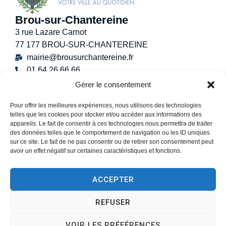
Brou-sur-Chantereine
3 rue Lazare Carnot
77 177 BROU-SUR-CHANTEREINE
mairie@brousurchantereine.fr
01 64 26 66 66
Contact
Gérer le consentement
Horaires d’ouverture au public
Pour offrir les meilleures expériences, nous utilisons des technologies
Lundi :
8h30 – 12h
telles que les cookies pour stocker et/ou accéder aux informations des
Mardi :
8h30 – 12h / 13h30 – 17h30
appareils. Le fait de consentir à ces technologies nous permettra de traiter
Mercredi :
8h30 -12h30
des données telles que le comportement de navigation ou les ID uniques
sur ce site. Le fait de ne pas consentir ou de retirer son consentement peut
Jeudi :
8h30 – 12h / 13h30 – 18h30
avoir un effet négatif sur certaines caractéristiques et fonctions.
Vendredi :
13h30 – 17h30
Samedi :
9h00 – 12h
ACCEPTER
(Permanence État-Civil uniquement)
REFUSER
VOIR LES PRÉFÉRENCES
Accessibilité
Plan du site
Données personnelles