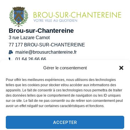
Brou-sur-Chantereine
3 rue Lazare Carnot
77 177 BROU-SUR-CHANTEREINE
mairie@brousurchantereine.fr
01 64 26 66 66
Contact
Gérer le consentement
Horaires d’ouverture au public
Pour offrir les meilleures expériences, nous utilisons des technologies
Lundi :
8h30 – 12h
telles que les cookies pour stocker et/ou accéder aux informations des
Mardi :
8h30 – 12h / 13h30 – 17h30
appareils. Le fait de consentir à ces technologies nous permettra de traiter
Mercredi :
8h30 -12h30
des données telles que le comportement de navigation ou les ID uniques
sur ce site. Le fait de ne pas consentir ou de retirer son consentement peut
Jeudi :
8h30 – 12h / 13h30 – 18h30
avoir un effet négatif sur certaines caractéristiques et fonctions.
Vendredi :
13h30 – 17h30
Samedi :
9h00 – 12h
ACCEPTER
(Permanence État-Civil uniquement)