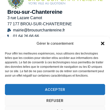
Brou-sur-Chantereine
3 rue Lazare Carnot
77 177 BROU-SUR-CHANTEREINE
mairie@brousurchantereine.fr
01 64 26 66 66
Contact
Gérer le consentement
Horaires d’ouverture au public
Pour offrir les meilleures expériences, nous utilisons des technologies
Lundi :
8h30 – 12h
telles que les cookies pour stocker et/ou accéder aux informations des
Mardi :
8h30 – 12h / 13h30 – 17h30
appareils. Le fait de consentir à ces technologies nous permettra de traiter
Mercredi :
8h30 -12h30
des données telles que le comportement de navigation ou les ID uniques
sur ce site. Le fait de ne pas consentir ou de retirer son consentement peut
Jeudi :
8h30 – 12h / 13h30 – 18h30
avoir un effet négatif sur certaines caractéristiques et fonctions.
Vendredi :
13h30 – 17h30
Samedi :
9h00 – 12h
ACCEPTER
(Permanence État-Civil uniquement)
REFUSER