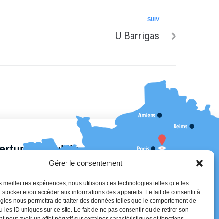
SUIV
U Barrigas
erture au public
Gérer le consentement
13h30 – 17h30
les meilleures expériences, nous utilisons des technologies telles que les
30
 stocker et/ou accéder aux informations des appareils. Le fait de consentir à
13h30 – 18h30
gies nous permettra de traiter des données telles que le comportement de
17h30
 les ID uniques sur ce site. Le fait de ne pas consentir ou de retirer son
 peut avoir un effet négatif sur certaines caractéristiques et fonctions.