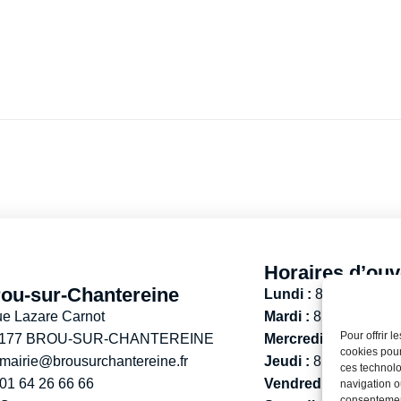
Horaires d’ouv
ou-sur-Chantereine
Lundi :
8h30 – 12h
ue Lazare Carnot
Mardi :
8h30 – 12h / 
Pour offrir 
 177 BROU-SUR-CHANTEREINE
Mercredi :
8h30 -12h
cookies pour
mairie@brousurchantereine.fr
Jeudi :
8h30 – 12h / 
ces technolo
01 64 26 66 66
Vendredi :
13h30 – 
navigation ou
consentement