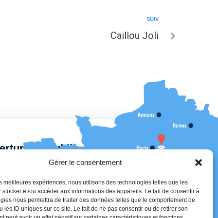
SUIV
Caillou Joli
erture au public
Gérer le consentement
13h30 – 17h30
les meilleures expériences, nous utilisons des technologies telles que les
30
 stocker et/ou accéder aux informations des appareils. Le fait de consentir à
13h30 – 18h30
gies nous permettra de traiter des données telles que le comportement de
17h30
 les ID uniques sur ce site. Le fait de ne pas consentir ou de retirer son
 peut avoir un effet négatif sur certaines caractéristiques et fonctions.