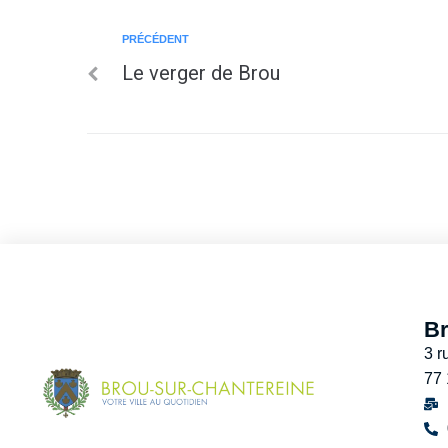
PRÉCÉDENT
Le verger de Brou
Br
3 r
77