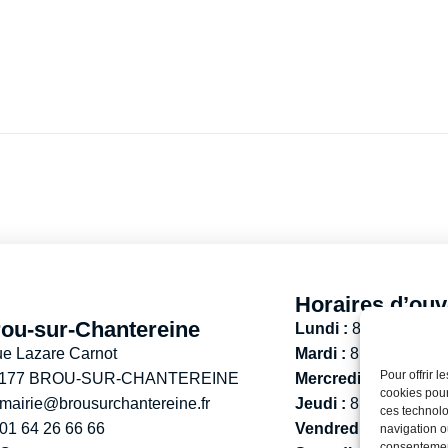
Horaires d’ouv
ou-sur-Chantereine
Lundi :
8h30 – 12h
ue Lazare Carnot
Mardi :
8h30 – 12h / 
Pour offrir 
 177 BROU-SUR-CHANTEREINE
Mercredi :
8h30 -12h
cookies pour
mairie@brousurchantereine.fr
Jeudi :
8h30 – 12h / 
ces technolo
01 64 26 66 66
Vendredi :
13h30 – 
navigation ou
consentement