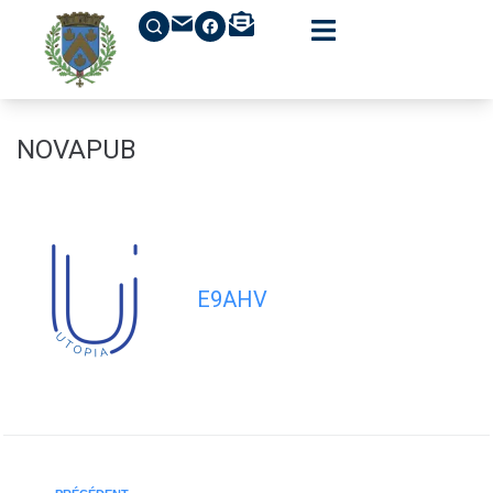
contenu
principal
NOVAPUB
E9AHV