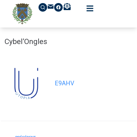
contenu
principal
Cybel’Ongles
E9AHV