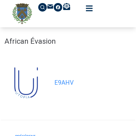
contenu
principal
African Évasion
E9AHV