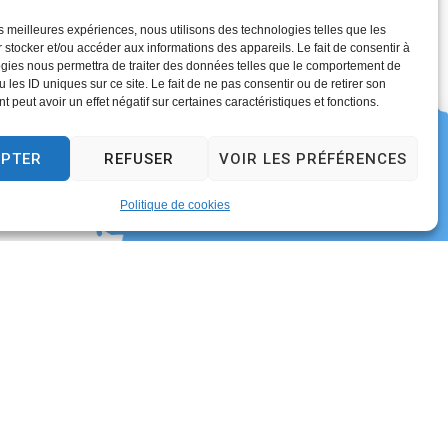
les meilleures expériences, nous utilisons des technologies telles que les
 stocker et/ou accéder aux informations des appareils. Le fait de consentir à
gies nous permettra de traiter des données telles que le comportement de
 les ID uniques sur ce site. Le fait de ne pas consentir ou de retirer son
 peut avoir un effet négatif sur certaines caractéristiques et fonctions.
EPTER
REFUSER
VOIR LES PRÉFÉRENCES
erture au public
Politique de cookies
13h30 – 17h30
30
13h30 – 18h30
17h30
il uniquement)