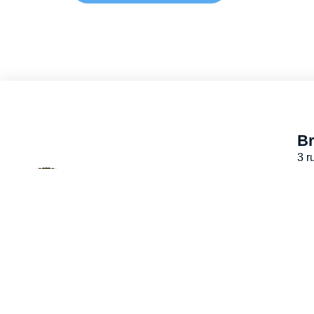
Br
3 r
77
Accessibilité
Plan du site
Données personnelles
M