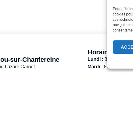
Pour offrir 
cookies pour
ces technolo
navigation ou
consentement
ACC
Horaires d’ouv
ou-sur-Chantereine
Lundi :
8h30 – 12h
ue Lazare Carnot
Mardi :
8h30 – 12h / 
 177 BROU-SUR-CHANTEREINE
Mercredi :
8h30 -12h
mairie@brousurchantereine.fr
Jeudi :
8h30 – 12h / 
01 64 26 66 66
Vendredi :
13h30 – 
Contact
Samedi :
9h00 – 12h
(Permanence État-Civ
entions légales
Gestion des cookies
2024 -Propulsé par Utopia