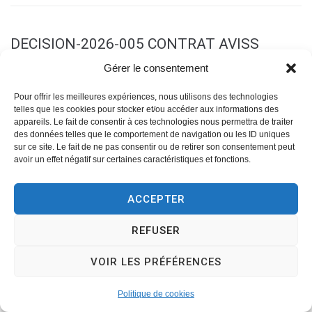
DECISION-2026-005 CONTRAT AVISS
SYSTEME SECURITE INCENDIE HOTEL DE
Gérer le consentement
VILLE
Pour offrir les meilleures expériences, nous utilisons des technologies
telles que les cookies pour stocker et/ou accéder aux informations des
appareils. Le fait de consentir à ces technologies nous permettra de traiter
PLUS
des données telles que le comportement de navigation ou les ID uniques
sur ce site. Le fait de ne pas consentir ou de retirer son consentement peut
avoir un effet négatif sur certaines caractéristiques et fonctions.
ACCEPTER
DECISION-2026-004 CONTRAT FESTIVAL
BD 2026 BULLE DANS LA MARNE JOURNEE
REFUSER
DEDICACES 12 04 2026
VOIR LES PRÉFÉRENCES
Politique de cookies
PLUS