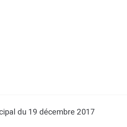
MA MAIRIE
SERVICES AUX HABITANTS
C
SANTÉ & TRANSPORT
cipal du 19 décembre 2017