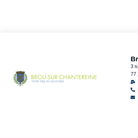
Br
3 r
77
Accessibilité
Plan du site
Données personnelles
M