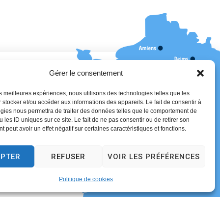
Gérer le consentement
erture au public
les meilleures expériences, nous utilisons des technologies telles que les
 stocker et/ou accéder aux informations des appareils. Le fait de consentir à
13h30 – 17h30
gies nous permettra de traiter des données telles que le comportement de
30
 les ID uniques sur ce site. Le fait de ne pas consentir ou de retirer son
 peut avoir un effet négatif sur certaines caractéristiques et fonctions.
13h30 – 18h30
17h30
EPTER
REFUSER
VOIR LES PRÉFÉRENCES
il uniquement)
Politique de cookies