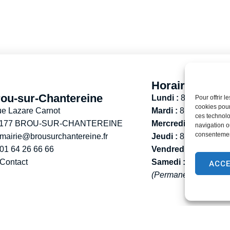
Horaires d’ouv
ou-sur-Chantereine
Lundi :
8h30 – 12h
Pour offrir 
cookies pour
ue Lazare Carnot
Mardi :
8h30 – 12h / 
ces technolo
 177 BROU-SUR-CHANTEREINE
Mercredi :
8h30 -12h
navigation ou
consentement
mairie@brousurchantereine.fr
Jeudi :
8h30 – 12h / 
01 64 26 66 66
Vendredi :
13h30 – 
Contact
Samedi :
9h00 – 12h
ACC
(Permanence État-Civ
entions légales
Gestion des cookies
2024 -Propulsé par Utopia